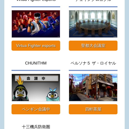
Virtua Fighter esports
聖都大会議室
CHUNITHM
ペルソナ５ ザ・ロイヤル
ペンギン会議中
四軒茶屋
十三機兵防衛圏