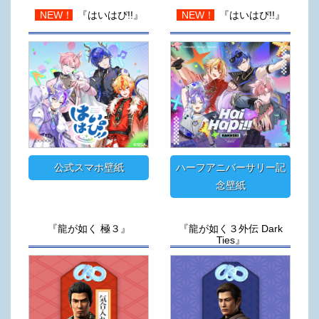
NEW！
『はいはぴ!!』
NEW！
『はいはぴ!!』
公式スマホ壁紙
ハーフアニバーサリー記
念壁紙
『龍が如く 極３』
『龍が如く３外伝 Dark
Ties』