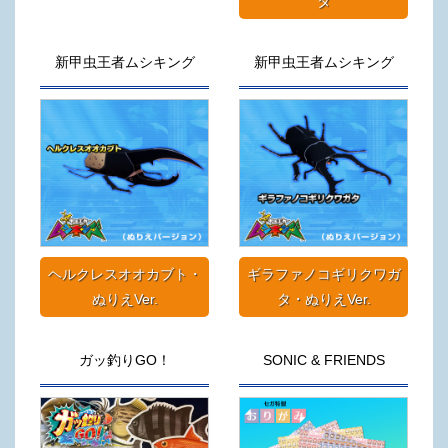
タ
新甲虫王者ムシキング
新甲虫王者ムシキング
ヘルクレスオオカブト・
ギラファノコギリクワガ
ぬりえVer.
タ・ぬりえVer.
ガッ釣りGO！
SONIC & FRIENDS