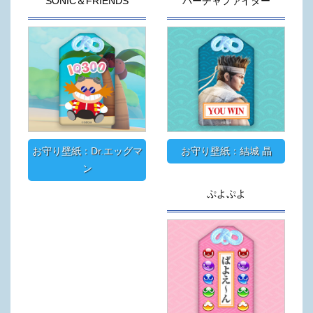
SONIC＆FRIENDS
バーチャファイター
お守り壁紙：Dr.エッグマ
お守り壁紙：結城 晶
ン
ぷよぷよ