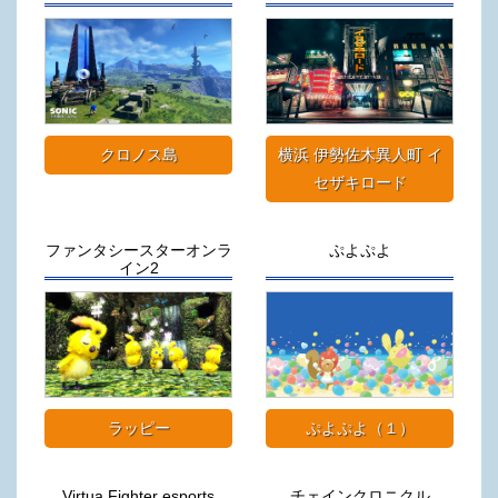
クロノス島
横浜 伊勢佐木異人町 イ
セザキロード
ファンタシースターオンラ
ぷよぷよ
イン2
ラッピー
ぷよぷよ（１）
Virtua Fighter esports
チェインクロニクル