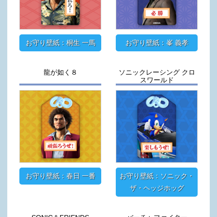
お守り壁紙：桐生 一馬
お守り壁紙：峯 義孝
龍が如く８
ソニックレーシング クロ
スワールド
お守り壁紙：春日 一番
お守り壁紙：ソニック・
ザ・ヘッジホッグ